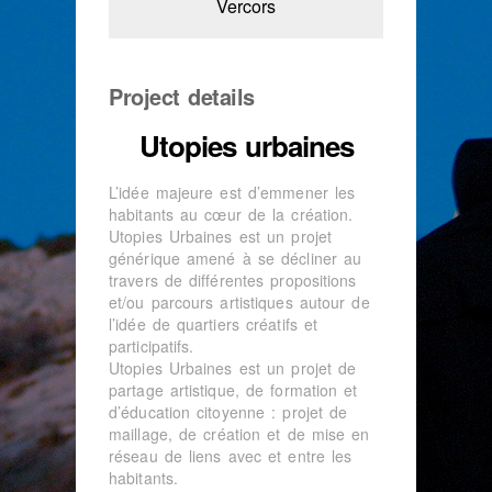
Vercors
Project details
Utopies urbaines
L’idée majeure est d’emmener les
habitants au cœur de la création.
Utopies Urbaines est un projet
générique amené à se décliner au
travers de différentes propositions
et/ou parcours artistiques autour de
l’idée de quartiers créatifs et
participatifs.
Utopies Urbaines est un projet de
partage artistique, de formation et
d’éducation citoyenne : projet de
maillage, de création et de mise en
réseau de liens avec et entre les
habitants.