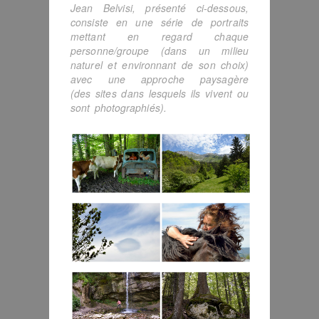
Jean Belvisi, présenté ci-dessous,
consiste en une série de portraits
mettant en regard chaque
personne/groupe (dans un milieu
naturel et environnant de son choix)
avec une approche paysagère
(des sites dans lesquels ils vivent ou
sont photographiés).