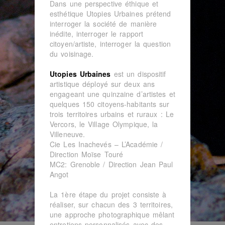
Dans une perspective éthique et
esthétique Utopies Urbaines prétend
interroger la société de manière
inédite, interroger le rapport
citoyen/artiste, interroger la question
du voisinage.
Utopies Urbaines
est un dispositif
artistique déployé sur deux ans
engageant une quinzaine d’artistes et
quelques 150 citoyens-habitants sur
trois territoires urbains et ruraux : Le
Vercors, le Village Olympique, la
Villeneuve.
Cie Les Inachevés – L’Académie /
Direction Moïse Touré
MC2: Grenoble / Direction Jean Paul
Angot
La 1ère étape du projet consiste à
réaliser, sur chacun des 3 territoires,
une approche photographique mêlant
entretiens personnalisés avec des